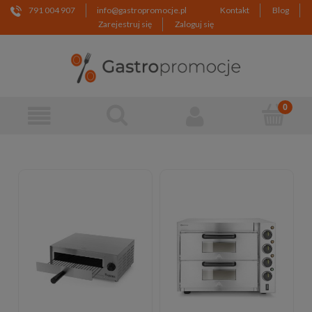
791 004 907
info@gastropromocje.pl
Kontakt
Blog
Zarejestruj się
Zaloguj się