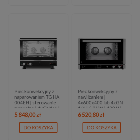
Piec konwekcyjny z
Piec konwekcyjny z
naparowaniem TG HA
nawilżaniem |
004EH | sterowanie
4x600x400 lub 4xGN
manualne | 4xGN1/1 |
1/1 | 6,3 kW | 400 V |
4x600x400
820x805x555 mm | 3
5 848,00 zł
6 520,80 zł
lata gwarancji
DO KOSZYKA
DO KOSZYKA