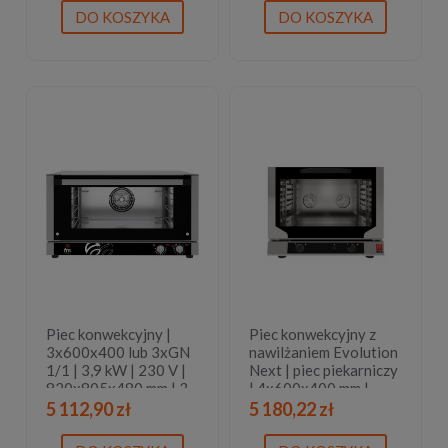
DO KOSZYKA
DO KOSZYKA
Piec konwekcyjny |
Piec konwekcyjny z
3x600x400 lub 3xGN
nawilżaniem Evolution
1/1 | 3,9 kW | 230 V |
Next | piec piekarniczy
820x805x480 mm | 3
| 4x600x400 mm |
lata gwarancji
sterowany
5 112,90 zł
5 180,22 zł
elektromechanicznie |
3,4 kW |