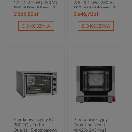
1/2 | 2,25 kW | 230 V |
2/3 | 3,1 kW | 230 V |
500x550x455 mm | 3
590x665x540 mm | 3
lata gwarancji
lata gwarancji
2 269,80 zł
2 546,70 zł
DO KOSZYKA
DO KOSZYKA
Piec konwekcyjny FC
Piec konwekcyjny
380 TQ z Turbo
Evolution Next |
Quartz | 5-poziomowy
4x429x345 mm |