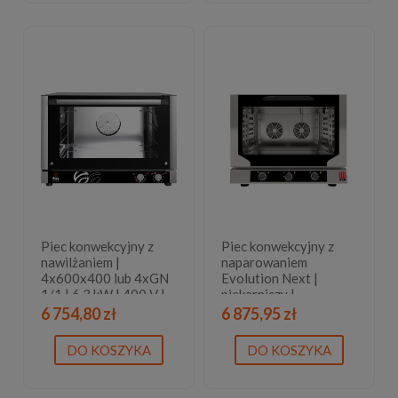
Piec konwekcyjny z
Piec konwekcyjny z
nawilżaniem |
naparowaniem
4x600x400 lub 4xGN
Evolution Next |
1/1 | 6,3 kW | 400 V |
piekarniczy |
820x805x560 mm | 3
4x600x400 mm |
6 754,80 zł
6 875,95 zł
lata gwarancji
sterowany
elektromechanicznie |
DO KOSZYKA
DO KOSZYKA
6,4 kW |
783x755x(H)634 mm