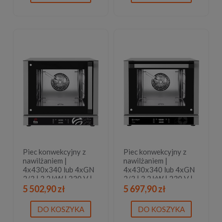
Piec konwekcyjny z
Piec konwekcyjny z
nawilżaniem |
nawilżaniem |
4x430x340 lub 4xGN
4x430x340 lub 4xGN
2/3 | 3,2 kW | 230 V |
2/3 | 3,2 kW | 230 V |
590x705x540 mm | 3
590x710x540 mm | 3
5 502,90 zł
5 697,90 zł
lata gwarancji
lata gwarancji
DO KOSZYKA
DO KOSZYKA