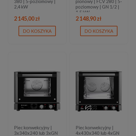
380 | 5-poziomowy |
pionowy | FCV 280 | 5-
2,4 kW
poziomowy | GN 1/2 |
1,5 kW
2 145,00 zł
2 148,90 zł
DO KOSZYKA
DO KOSZYKA
Piec konwekcyjny |
Piec konwekcyjny |
3x340x240 lub 3xGN
4x430x340 lub 4xGN