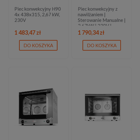
Piec konwekcyjny H90
Piec konwekcyjny z
4x 438x315, 2,67 kW,
nawilżaniem |
230V
Sterowanie Manualne |
2,67kW | 230V |
595x595x570mm
1 483,47 zł
1 790,34 zł
DO KOSZYKA
DO KOSZYKA