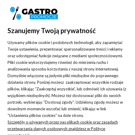
Informacje
Pomoc
Szanujemy Twoją prywatność
Moje konto
Używamy plików cookie i podobnych technologii, aby zapamiętać
Płatności i dostawa
Twoje ustawienia, prezentować spersonalizowane treści i reklamy
oraz udostępniać funkcje związane z mediami społecznościowymi.
O nas
Pliki cookie wykorzystujemy również do mierzenia ruchu i
analizowania sposobu korzystania z naszej strony internetowej.
Domyślnie włączone są jedynie pliki niezbędne do poprawnego
działania strony. Poniżej możesz zaakceptować wszystkie rodzaje
plików, klikając “Zaakceptuj wszystkie”, lub odmówić ich używania (z
Nasza hurtownia gastronomiczna specjalizuje się w sprzedaży
wyjątkiem niezbędnych). Możesz też dostosować pliki do swoich
różnorodnych sprzętów gastronomicznych oraz niezbędnych w każdym
potrzeb, wybierając “Dostosuj zgody”. Udzieloną zgodę możesz w
lokalu akcesoriów. Oferowane przez nas wyposażenie gastronomii
dowolnym momencie wycofać lub zmienić, klikając w link
cechuje najwyższa jakość oraz atrakcyjna cena, która zadowoli każdego
“Ustawienia plików cookies” na dole strony.
Szczegóły o używanych przez nas plikach cookie oraz zasadach
klienta i pozwoli dopasować zamówieniowe do posiadanego budżetu. W
przetwarzania danych osobowych znajdziesz w Polityce
naszej ofercie znajdziecie Państwo m.in. wyposażenie kawiarni, cukierni,