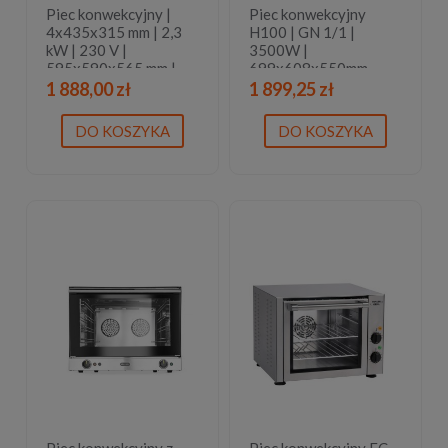
Piec konwekcyjny |
Piec konwekcyjny
4x435x315 mm | 2,3
H100 | GN 1/1 |
kW | 230 V |
3500W |
595x590x565 mm |
699x608x550mm
RQCOA443
1 888,00 zł
1 899,25 zł
DO KOSZYKA
DO KOSZYKA
Piec konwekcyjny z
Piec konwekcyjny FC