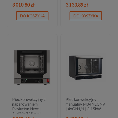
590x665x540 mm | 3
sterowany
3 010,80 zł
3 133,89 zł
lata gwarancji
elektromechanicznie |
2,6 kW |
DO KOSZYKA
DO KOSZYKA
590x709x(H)589 mm
Piec konwekcyjny z
Piec konwekcyjny
naparowaniem
manualny M04NEGNV
Evolution Next |
| 4xGN1/1 | 3,15kW
4x429x345 mm |