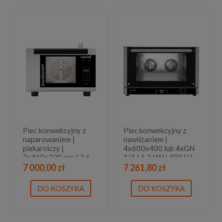
Piec konwekcyjny z
Piec konwekcyjny z
naparowaniem |
nawilżaniem |
piekarniczy |
4x600x400 lub 4xGN
3x460x330 mm | 3,6
1/1 | 6,3 kW | 400 V |
kW | 230 V | Mychef
820x805x560 mm | 3
7 000,00 zł
7 261,80 zł
BAKERSHOP AIR-S
lata gwarancji
343E
DO KOSZYKA
DO KOSZYKA