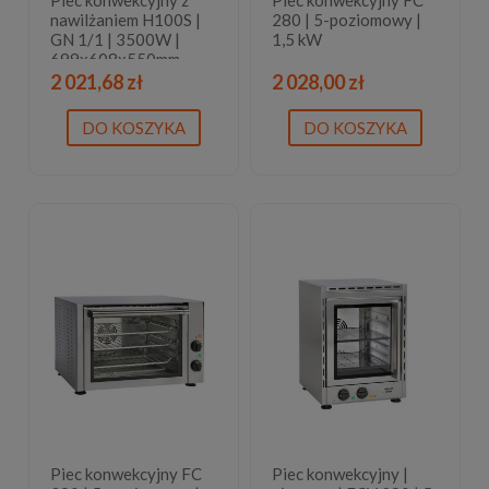
nawilżaniem H100S |
280 | 5-poziomowy |
GN 1/1 | 3500W |
1,5 kW
699x608x550mm
2 021,68 zł
2 028,00 zł
DO KOSZYKA
DO KOSZYKA
Piec konwekcyjny FC
Piec konwekcyjny |