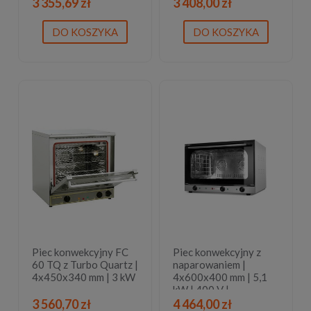
sterowany
3 355,69 zł
3 408,00 zł
elektromechanicznie |
3,1 kW |
DO KOSZYKA
DO KOSZYKA
590x709x(H)589 mm
Piec konwekcyjny FC
Piec konwekcyjny z
60 TQ z Turbo Quartz |
naparowaniem |
4x450x340 mm | 3 kW
4x600x400 mm | 5,1
kW | 400 V |
833x745x565 mm |
3 560,70 zł
4 464,00 zł