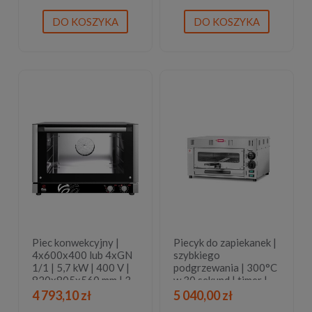
RQCOA464
DO KOSZYKA
DO KOSZYKA
Piec konwekcyjny |
Piecyk do zapiekanek |
4x600x400 lub 4xGN
szybkiego
1/1 | 5,7 kW | 400 V |
podgrzewania | 300°C
820x805x560 mm | 3
w 30 sekund | timer |
lata gwarancji
230V | FO 2100
4 793,10 zł
5 040,00 zł