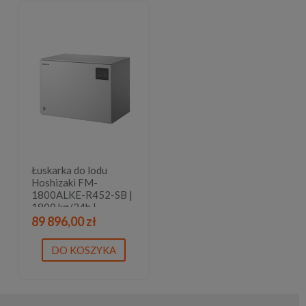
Łuskarka do lodu
Hoshizaki FM-
1800ALKE-R452-SB |
1800 kg/24h |
chłodzona powietrzem
89 896,00 zł
| płatki lodu
DO KOSZYKA