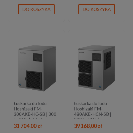
| bryłki lodu
DO KOSZYKA
DO KOSZYKA
Łuskarka do lodu
Łuskarka do lodu
Hoshizaki FM-
Hoshizaki FM-
300AKE-HC-SB | 300
480AKE-HCN-SB |
kg/24h | chłodzona
380 kg/24h |
powietrzem | płatki
chłodzona powietrzem
31 704,00 zł
39 168,00 zł
lodu
| bryłki lodu