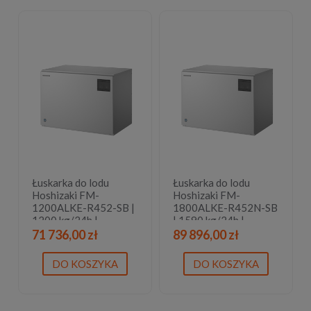
Łuskarka do lodu
Łuskarka do lodu
Hoshizaki FM-
Hoshizaki FM-
1200ALKE-R452-SB |
1800ALKE-R452N-SB
1200 kg/24h |
| 1590 kg/24h |
chłodzona powietrzem
chłodzona powietrzem
71 736,00 zł
89 896,00 zł
| płatki lodu
| bryłki lodu
DO KOSZYKA
DO KOSZYKA