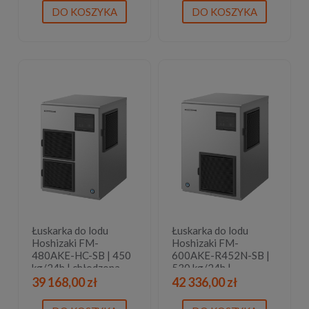
DO KOSZYKA
DO KOSZYKA
Łuskarka do lodu
Łuskarka do lodu
Hoshizaki FM-
Hoshizaki FM-
480AKE-HC-SB | 450
600AKE-R452N-SB |
kg/24h | chłodzona
530 kg/24h |
powietrzem | płatki
chłodzona wodą |
39 168,00 zł
42 336,00 zł
lodu
bryłki lodu