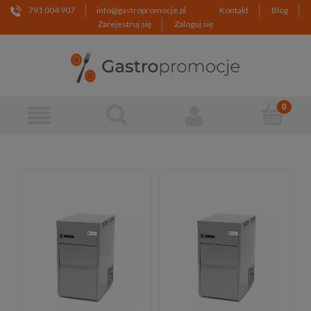
791 004 907
info@gastropromocje.pl
Kontakt
Blog
Zarejestruj się
Zaloguj się