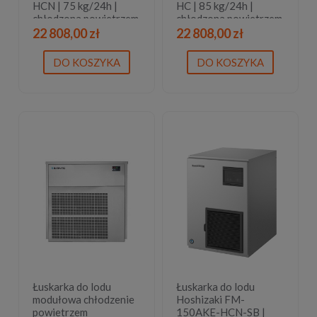
HCN | 75 kg/24h |
HC | 85 kg/24h |
chłodzona powietrzem
chłodzona powietrzem
| bryłki lodu
| płatki lodu
22 808,00 zł
22 808,00 zł
DO KOSZYKA
DO KOSZYKA
Łuskarka do lodu
Łuskarka do lodu
modułowa chłodzenie
Hoshizaki FM-
powietrzem
150AKE-HCN-SB |