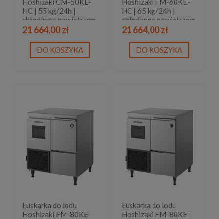
Hoshizaki CM-50KE-
Hoshizaki FM-60KE-
HC | 55 kg/24h |
HC | 65 kg/24h |
chłodzona powietrzem
chłodzona powietrzem
| bryłki lodu
| płatki lodu
21 664,00 zł
21 664,00 zł
DO KOSZYKA
DO KOSZYKA
Łuskarka do lodu
Łuskarka do lodu
Hoshizaki FM-80KE-
Hoshizaki FM-80KE-