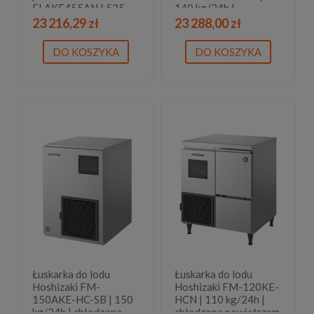
FLAKE455AN | 535
140 kg/24h |
kg/24 h |
chłodzona powietrzem
23 216,29 zł
23 288,00 zł
675x550x(H)655 mm
| bryłki lodu
DO KOSZYKA
DO KOSZYKA
Łuskarka do lodu
Łuskarka do lodu
Hoshizaki FM-
Hoshizaki FM-120KE-
150AKE-HC-SB | 150
HCN | 110 kg/24h |
kg/24h | chłodzona
chłodzona powietrzem