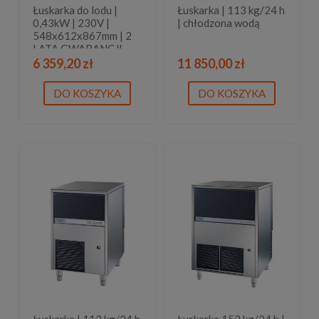
Łuskarka do lodu |
Łuskarka | 113 kg/24 h
0,43kW | 230V |
| chłodzona wodą
548x612x867mm | 2
LATA GWARANCJI
6 359,20 zł
11 850,00 zł
DO KOSZYKA
DO KOSZYKA
Łuskarka | 113 kg/24 h
Łuskarka 153 kg/24 h |