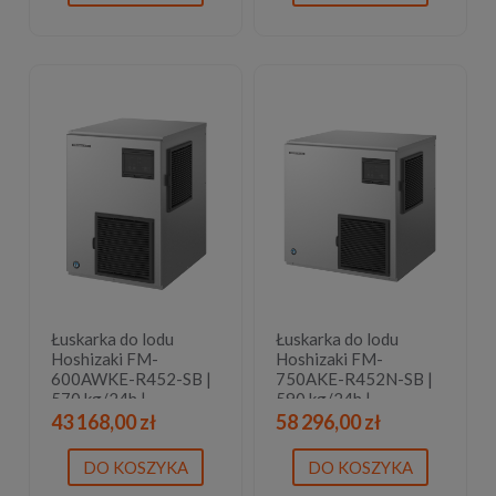
Łuskarka do lodu
Łuskarka do lodu
Hoshizaki FM-
Hoshizaki FM-
600AWKE-R452-SB |
750AKE-R452N-SB |
570 kg/24h |
590 kg/24h |
chłodzona powietrzem
chłodzona powietrzem
43 168,00 zł
58 296,00 zł
| płatki lodu
| bryłki lodu
DO KOSZYKA
DO KOSZYKA