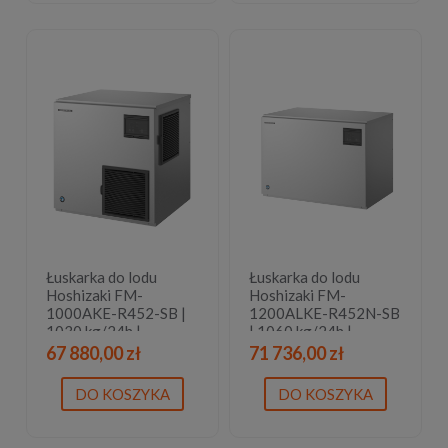
Łuskarka do lodu
Łuskarka do lodu
Hoshizaki FM-
Hoshizaki FM-
1000AKE-R452-SB |
1200ALKE-R452N-SB
1030 kg/24h |
| 1060 kg/24h |
chłodzona powietrzem
chłodzona powietrzem
67 880,00 zł
71 736,00 zł
| płatki lodu
| bryłki lodu
DO KOSZYKA
DO KOSZYKA