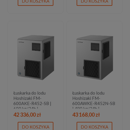
DO KOSZYKA
DO KOSZYKA
Łuskarka do lodu
Łuskarka do lodu
Hoshizaki FM-
Hoshizaki FM-
600AKE-R452-SB |
600AWKE-R452N-SB
600 kg/24h |
| 490 kg/24h |
chłodzona powietrzem
chłodzona wodą |
42 336,00 zł
43 168,00 zł
| płatki lodu
bryłki lodu
DO KOSZYKA
DO KOSZYKA