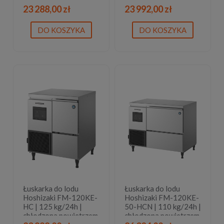
powietrzem | płatki
| bryłki lodu
23 288,00 zł
23 992,00 zł
lodu
DO KOSZYKA
DO KOSZYKA
Łuskarka do lodu
Łuskarka do lodu
Hoshizaki FM-120KE-
Hoshizaki FM-120KE-
HC | 125 kg/24h |
50-HCN | 110 kg/24h |
chłodzona powietrzem
chłodzona powietrzem