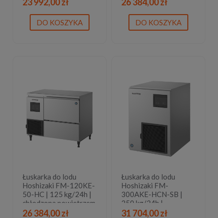
| płatki lodu
| bryłki lodu
23 992,00 zł
26 384,00 zł
DO KOSZYKA
DO KOSZYKA
Łuskarka do lodu
Łuskarka do lodu
Hoshizaki FM-120KE-
Hoshizaki FM-
50-HC | 125 kg/24h |
300AKE-HCN-SB |
chłodzona powietrzem
250 kg/24h |
| płatki lodu
chłodzona powietrzem
26 384,00 zł
31 704,00 zł