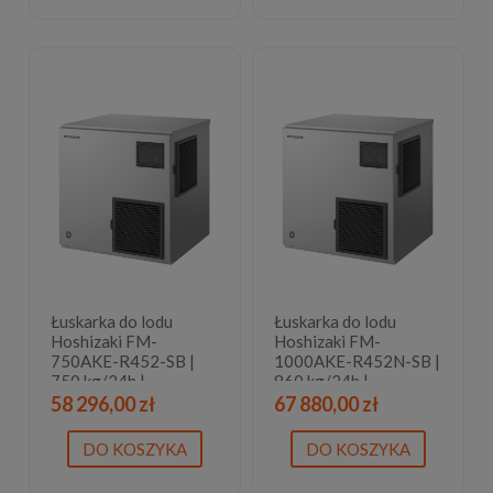
Łuskarka do lodu
Łuskarka do lodu
Hoshizaki FM-
Hoshizaki FM-
750AKE-R452-SB |
1000AKE-R452N-SB |
750 kg/24h |
860 kg/24h |
chłodzona powietrzem
chłodzona powietrzem
58 296,00 zł
67 880,00 zł
| płatki lodu
| bryłki lodu
DO KOSZYKA
DO KOSZYKA