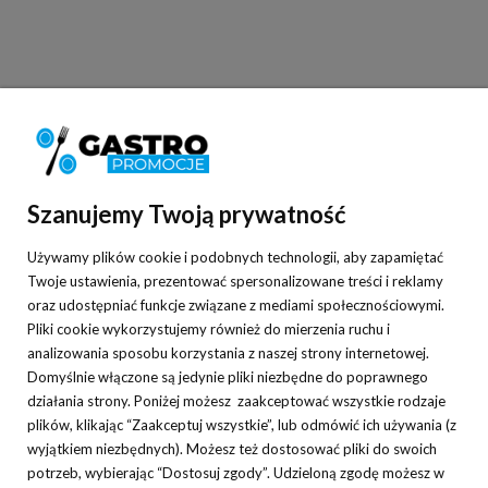
Informacje
Pomoc
Szanujemy Twoją prywatność
Moje konto
Używamy plików cookie i podobnych technologii, aby zapamiętać
Płatności i dostawa
Twoje ustawienia, prezentować spersonalizowane treści i reklamy
oraz udostępniać funkcje związane z mediami społecznościowymi.
O nas
Pliki cookie wykorzystujemy również do mierzenia ruchu i
analizowania sposobu korzystania z naszej strony internetowej.
Domyślnie włączone są jedynie pliki niezbędne do poprawnego
działania strony. Poniżej możesz zaakceptować wszystkie rodzaje
plików, klikając “Zaakceptuj wszystkie”, lub odmówić ich używania (z
Nasza hurtownia gastronomiczna specjalizuje się w sprzedaży
wyjątkiem niezbędnych). Możesz też dostosować pliki do swoich
różnorodnych sprzętów gastronomicznych oraz niezbędnych w każdym
potrzeb, wybierając “Dostosuj zgody”. Udzieloną zgodę możesz w