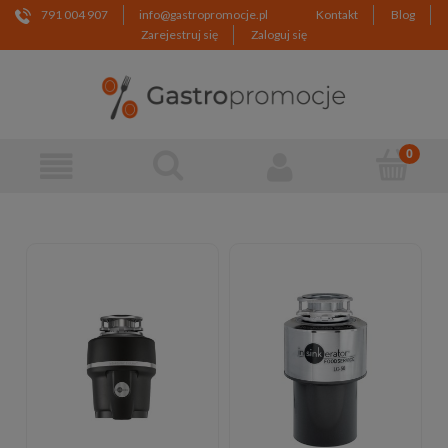
791 004 907
info@gastropromocje.pl
Kontakt
Blog
Zarejestruj się
Zaloguj się