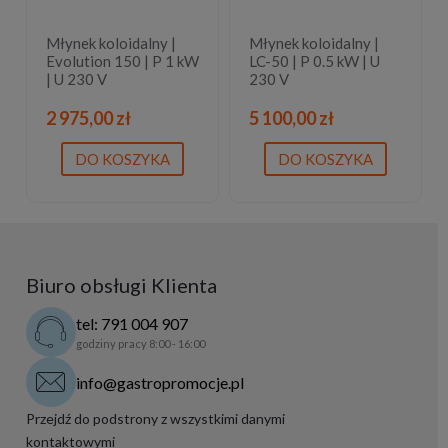
Młynek koloidalny |
Młynek koloidalny |
Evolution 150 | P 1 kW
LC-50 | P 0.5 kW | U
| U 230 V
230 V
2 975,00 zł
5 100,00 zł
DO KOSZYKA
DO KOSZYKA
Biuro obsługi Klienta
tel: 791 004 907
godziny pracy 8:00 - 16:00
info@gastropromocje.pl
Przejdź do podstrony z wszystkimi danymi
kontaktowymi