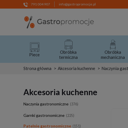
791 004 907
info@gastropromocje.pl
Obróbka
Obróbka
Piece
termiczna
mechaniczna
Strona główna
Akcesoria kuchenne
Naczynia gas
Akcesoria kuchenne
Naczynia gastronomiczne
(376)
Garnki gastronomiczne
(225)
Patelnie gastronomiczne
(151)