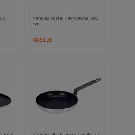
oką
Patelnia ze stali nierdzewnej 200
mm
DO KOSZYKA
40,51 zł
eśników
Patelnia aluminiowa na indukcję z