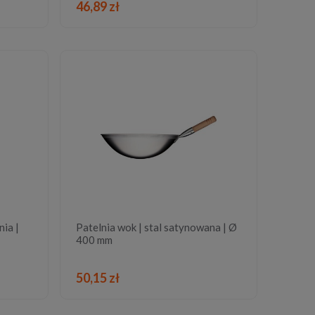
DO KOSZYKA
46,89 zł
nia |
Patelnia wok | stal satynowana | Ø
400 mm
DO KOSZYKA
50,15 zł