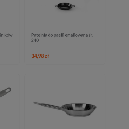
eśników
Patelnia do paelli emaliowana śr,
240
DO KOSZYKA
34,98 zł