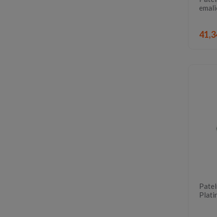
emali
41,3
Patel
Plati