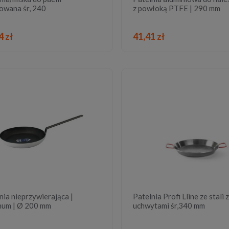
owana śr, 240
z powłoką PTFE | 290 mm
DO KOSZYKA
DO KOSZYKA
4 zł
41,41 zł
nia nieprzywierająca |
Patelnia Profi Lline ze stali z
num | Ø 200 mm
uchwytami śr,340 mm