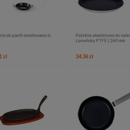
nia do paelli emaliowana śr,
Patelnia aluminiowa do nal
z powłoką PTFE | 260 mm
DO KOSZYKA
DO KOSZYKA
1 zł
34,36 zł