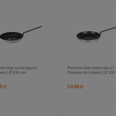
nia nieprzywierająca |
Patelnia nieprzywierająca |
num | Ø 240 mm
Platinum do indukcji | Ø 20
DO KOSZYKA
DO KOSZYKA
9 zł
53,04 zł