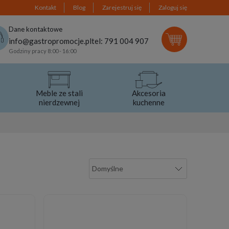
Kontakt
Blog
Zarejestruj się
Zaloguj się
Dane kontaktowe
info@gastropromocje.pl
tel: 791 004 907
Godziny pracy 8:00 - 16:00
Meble ze stali
Akcesoria
nierdzewnej
kuchenne