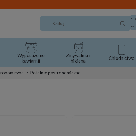
Wyposażenie
Zmywalnia i
Chłodnictwo
kawiarnii
higiena
tronomiczne
Patelnie gastronomiczne