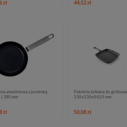
DO KOSZYKA
DO KOSZYKA
6 zł
44,52 zł
nia aluminiowa z powłoką
Patelnia żeliwna do grillowa
 | 280 mm
230x230x(H)25 mm
DO KOSZYKA
DO KOSZYKA
8 zł
50,08 zł