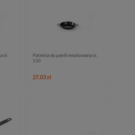
a śr,
Patelnia do paelli emaliowana śr,
150
DO KOSZYKA
27,03 zł