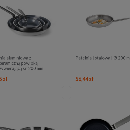
nia aluminiowa z
Patelnia | stalowa | Ø 200 
ceramiczną powłoką
zywierającą śr, 200 mm
DO KOSZYKA
DO KOSZYKA
5 zł
56,44 zł