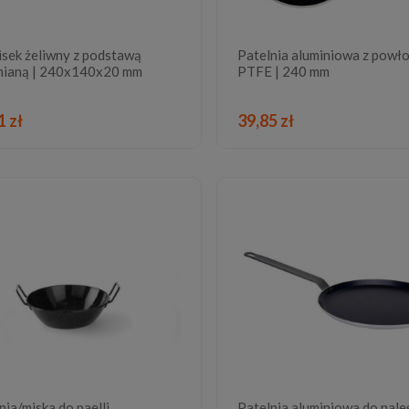
sek żeliwny z podstawą
Patelnia aluminiowa z powł
nianą | 240x140x20 mm
PTFE | 240 mm
DO KOSZYKA
DO KOSZYKA
1 zł
39,85 zł
nia/miska do paelli
Patelnia aluminiowa do nal