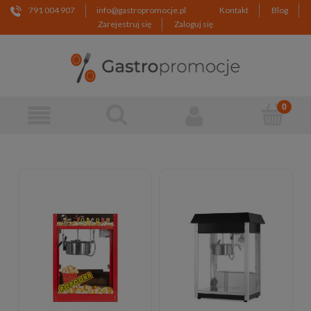
791 004 907
info@gastropromocje.pl
Kontakt
Blog
Zarejestruj się
Zaloguj się