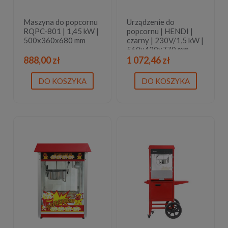
Maszyna do popcornu
Urządzenie do
RQPC-801 | 1,45 kW |
popcornu | HENDI |
500x360x680 mm
czarny | 230V/1,5 kW |
560x420x770 mm
888,00 zł
1 072,46 zł
DO KOSZYKA
DO KOSZYKA