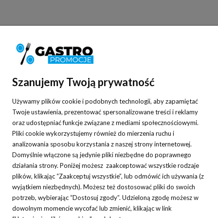
Informacje
Pomoc
Szanujemy Twoją prywatność
Moje konto
Używamy plików cookie i podobnych technologii, aby zapamiętać
Płatności i dostawa
Twoje ustawienia, prezentować spersonalizowane treści i reklamy
oraz udostępniać funkcje związane z mediami społecznościowymi.
O nas
Pliki cookie wykorzystujemy również do mierzenia ruchu i
analizowania sposobu korzystania z naszej strony internetowej.
Domyślnie włączone są jedynie pliki niezbędne do poprawnego
działania strony. Poniżej możesz zaakceptować wszystkie rodzaje
plików, klikając “Zaakceptuj wszystkie”, lub odmówić ich używania (z
Nasza hurtownia gastronomiczna specjalizuje się w sprzedaży
wyjątkiem niezbędnych). Możesz też dostosować pliki do swoich
różnorodnych sprzętów gastronomicznych oraz niezbędnych w każdym
potrzeb, wybierając “Dostosuj zgody”. Udzieloną zgodę możesz w
lokalu akcesoriów. Oferowane przez nas wyposażenie gastronomii
dowolnym momencie wycofać lub zmienić, klikając w link