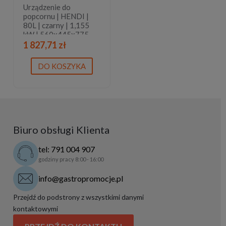
Urządzenie do
popcornu | HENDI |
80L | czarny | 1,155
kW | 560x445x775
mm
1 827,71 zł
DO KOSZYKA
Biuro obsługi Klienta
tel: 791 004 907
godziny pracy 8:00 - 16:00
info@gastropromocje.pl
Przejdź do podstrony z wszystkimi danymi
kontaktowymi