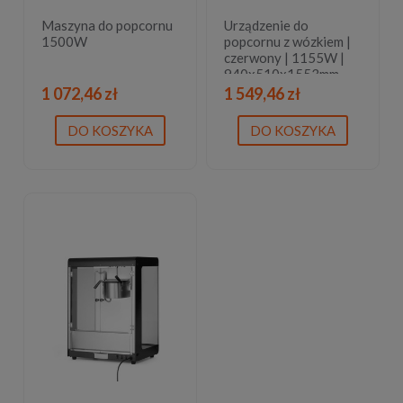
Maszyna do popcornu
Urządzenie do
1500W
popcornu z wózkiem |
czerwony | 1155W |
940x510x1553mm
1 072,46 zł
1 549,46 zł
DO KOSZYKA
DO KOSZYKA