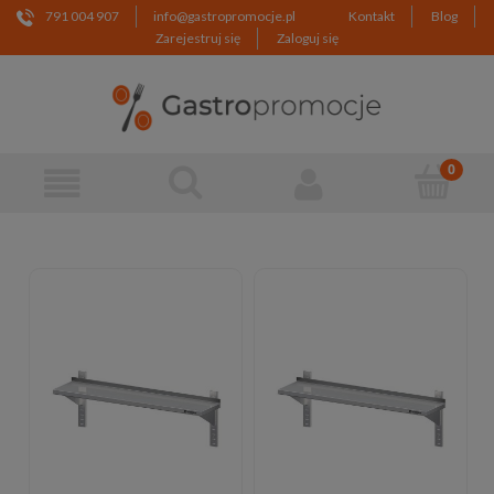
791 004 907
info@gastropromocje.pl
Kontakt
Blog
Zarejestruj się
Zaloguj się