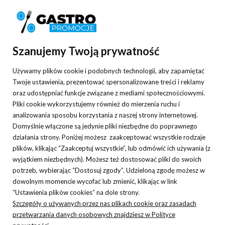
Informacje
Pomoc
Szanujemy Twoją prywatność
Moje konto
Używamy plików cookie i podobnych technologii, aby zapamiętać
Płatności i dostawa
Twoje ustawienia, prezentować spersonalizowane treści i reklamy
oraz udostępniać funkcje związane z mediami społecznościowymi.
O nas
Pliki cookie wykorzystujemy również do mierzenia ruchu i
analizowania sposobu korzystania z naszej strony internetowej.
Domyślnie włączone są jedynie pliki niezbędne do poprawnego
działania strony. Poniżej możesz zaakceptować wszystkie rodzaje
plików, klikając “Zaakceptuj wszystkie”, lub odmówić ich używania (z
Nasza hurtownia gastronomiczna specjalizuje się w sprzedaży
wyjątkiem niezbędnych). Możesz też dostosować pliki do swoich
różnorodnych sprzętów gastronomicznych oraz niezbędnych w każdym
potrzeb, wybierając “Dostosuj zgody”. Udzieloną zgodę możesz w
lokalu akcesoriów. Oferowane przez nas wyposażenie gastronomii
dowolnym momencie wycofać lub zmienić, klikając w link
cechuje najwyższa jakość oraz atrakcyjna cena, która zadowoli każdego
“Ustawienia plików cookies” na dole strony.
Szczegóły o używanych przez nas plikach cookie oraz zasadach
klienta i pozwoli dopasować zamówieniowe do posiadanego budżetu. W
przetwarzania danych osobowych znajdziesz w Polityce
naszej ofercie znajdziecie Państwo m.in. wyposażenie kawiarni, cukierni,