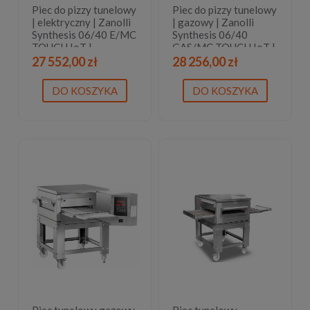
Piec do pizzy tunelowy
Piec do pizzy tunelowy
| elektryczny | Zanolli
| gazowy | Zanolli
Synthesis 06/40 E/MC
Synthesis 06/40
TOUCH IoT |
GAS/MC TOUCH IoT |
wyświetlacz dotykowy
wyświetlacz dotykowy
27 552,00 zł
28 256,00 zł
| 2 lata gwarancji
| 2 lata gwarancji
DO KOSZYKA
DO KOSZYKA
Piec tunelowy gazowy
Piec tunelowy