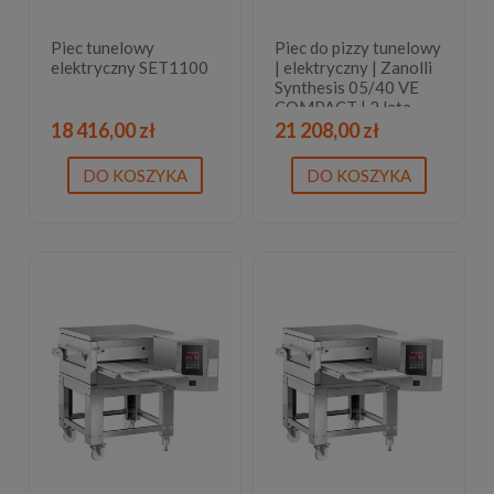
Piec tunelowy
Piec do pizzy tunelowy
elektryczny SET1100
| elektryczny | Zanolli
Synthesis 05/40 VE
COMPACT | 2 lata
gwarancji
18 416,00 zł
21 208,00 zł
DO KOSZYKA
DO KOSZYKA