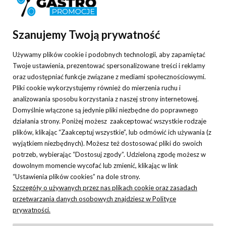
Pomoc
Szanujemy Twoją prywatność
Moje konto
Używamy plików cookie i podobnych technologii, aby zapamiętać
Płatności i dostawa
Twoje ustawienia, prezentować spersonalizowane treści i reklamy
oraz udostępniać funkcje związane z mediami społecznościowymi.
O nas
Pliki cookie wykorzystujemy również do mierzenia ruchu i
analizowania sposobu korzystania z naszej strony internetowej.
Domyślnie włączone są jedynie pliki niezbędne do poprawnego
działania strony. Poniżej możesz zaakceptować wszystkie rodzaje
plików, klikając “Zaakceptuj wszystkie”, lub odmówić ich używania (z
Nasza hurtownia gastronomiczna specjalizuje się w sprzedaży
wyjątkiem niezbędnych). Możesz też dostosować pliki do swoich
różnorodnych sprzętów gastronomicznych oraz niezbędnych w każdym
potrzeb, wybierając “Dostosuj zgody”. Udzieloną zgodę możesz w
lokalu akcesoriów. Oferowane przez nas wyposażenie gastronomii
dowolnym momencie wycofać lub zmienić, klikając w link
cechuje najwyższa jakość oraz atrakcyjna cena, która zadowoli każdego
“Ustawienia plików cookies” na dole strony.
Szczegóły o używanych przez nas plikach cookie oraz zasadach
klienta i pozwoli dopasować zamówieniowe do posiadanego budżetu. W
przetwarzania danych osobowych znajdziesz w Polityce
naszej ofercie znajdziecie Państwo m.in. wyposażenie kawiarni, cukierni,
prywatności.
restauracji (obieraczki do ziemniaków), baru, pizzerii, pralni, cateringu,
zastawę stołową oraz różnorodne akcesoria, które pozwalają na sprawne