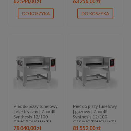
wyświetlacz dotykowy
wyświetlacz dotykowy
62 544,00 zł
63 256,00 zł
| 2 lata gwarancji
| 2 lata gwarancji
DO KOSZYKA
DO KOSZYKA
Piec do pizzy tunelowy
Piec do pizzy tunelowy
| elektryczny | Zanolli
| gazowy | Zanolli
Synthesis 12/100
Synthesis 12/100
E/MC TOUCH IoT |
GAS/MC TOUCH IoT |
wyświetlacz dotykowy
wyświetlacz dotykowy
78 040,00 zł
81 552,00 zł