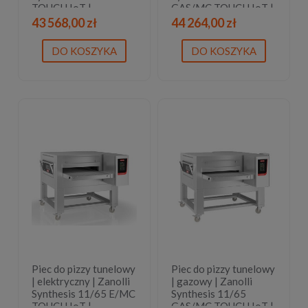
TOUCH IoT |
GAS/MC TOUCH IoT |
wyświetlacz dotykowy
wyświetlacz dotykowy
43 568,00 zł
44 264,00 zł
| 2 lata gwarancji
| 2 lata gwarancji
DO KOSZYKA
DO KOSZYKA
Piec do pizzy tunelowy
Piec do pizzy tunelowy
| elektryczny | Zanolli
| gazowy | Zanolli
Synthesis 11/65 E/MC
Synthesis 11/65
TOUCH IoT |
GAS/MC TOUCH IoT |