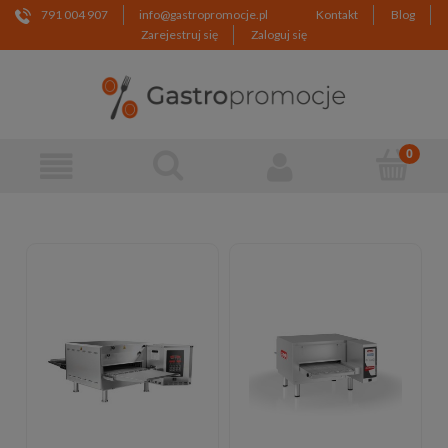
791 004 907
info@gastropromocje.pl
Kontakt
Blog
Zarejestruj się
Zaloguj się