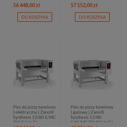
wyświetlacz dotykowy
wyświetlacz dotykowy
56 448,00 zł
57 152,00 zł
| 2 lata gwarancji
| 2 lata gwarancji
DO KOSZYKA
DO KOSZYKA
Piec do pizzy tunelowy
Piec do pizzy tunelowy
| elektryczny | Zanolli
| gazowy | Zanolli
Synthesis 12/80 E/MC
Synthesis 12/80
TOUCH IoT |
GAS/MC TOUCH IoT |